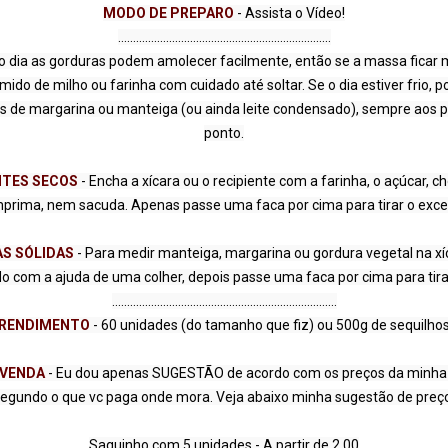
MODO DE PREPARO
 - Assista o Vídeo!

 dia as gorduras podem amolecer facilmente, então se a massa ficar 
do de milho ou farinha com cuidado até soltar. Se o dia estiver frio, po
 de margarina ou manteiga (ou ainda leite condensado), sempre aos p
TES SECOS 
- Encha a xícara ou o recipiente com a farinha, o açúcar, c
prima, nem sacuda. Apenas passe uma faca por cima para tirar o exces
S SÓLIDAS 
- Para medir manteiga, margarina ou gordura vegetal na xíc
 com a ajuda de uma colher, depois passe uma faca por cima para tirar
RENDIMENTO
 - 60 unidades (do tamanho que fiz) ou 500g de sequilhos
VENDA 
- Eu dou apenas SUGESTÃO de acordo com os preços da minha c
egundo o que vc paga onde mora. Veja abaixo minha sugestão de preço
Saquinho com 5 unidades - A partir de 2,00
