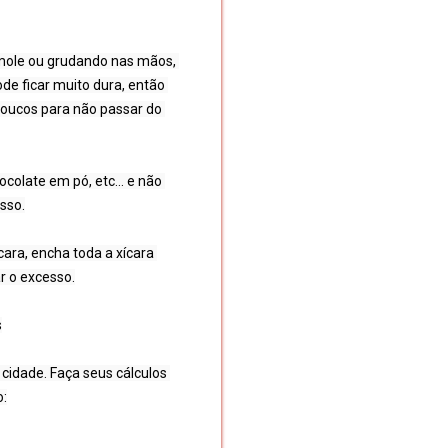
mole ou grudando nas mãos, 
de ficar muito dura, então 
oucos para não passar do 
hocolate em pó, etc… e não 
so.

ara, encha toda a xícara 
 o excesso.



idade. Faça seus cálculos 
:
