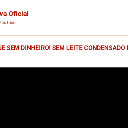
Pular para o conteúdo principal
va Oficial
 YouTube
E SEM DINHEIRO! SEM LEITE CONDENSADO 