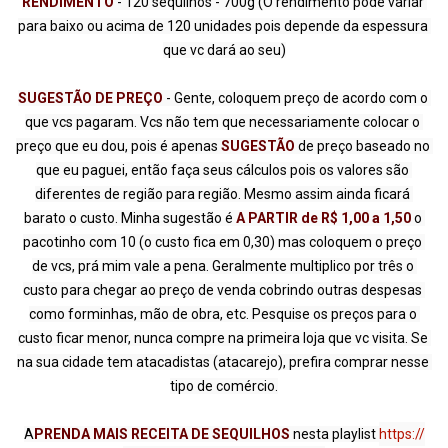
RENDIMENTO 
- 120 sequilhos - 700g (O rendimento pode variar 
para baixo ou acima de 120 unidades pois depende da espessura 
SUGESTÃO DE PREÇO
 - Gente, coloquem preço de acordo com o 
que vcs pagaram. Vcs não tem que necessariamente colocar o 
preço que eu dou, pois é apenas 
SUGESTÃO
 de preço baseado no 
que eu paguei, então faça seus cálculos pois os valores são 
diferentes de região para região. Mesmo assim ainda ficará 
barato o custo. Minha sugestão é 
A PARTIR de R$ 1,00 a 1,50 
o 
pacotinho com 10 (o custo fica em 0,30) mas coloquem o preço 
de vcs, prá mim vale a pena. Geralmente multiplico por três o 
custo para chegar ao preço de venda cobrindo outras despesas 
como forminhas, mão de obra, etc. Pesquise os preços para o 
custo ficar menor, nunca compre na primeira loja que vc visita. Se 
na sua cidade tem atacadistas (atacarejo), prefira comprar nesse 
tipo de comércio.

A
PRENDA MAIS RECEITA DE SEQUILHOS 
nesta playlist 
https://