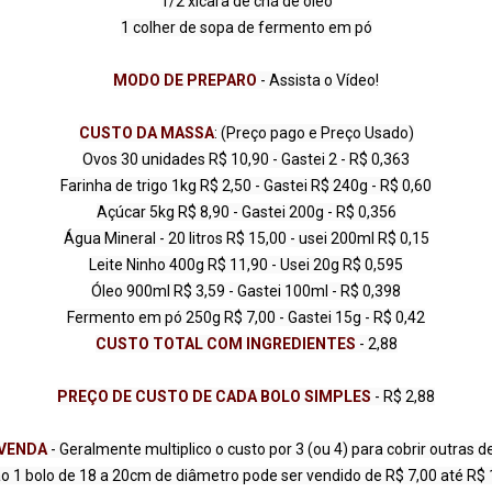
1/2 xícara de chá de óleo

1 colher de sopa de fermento em pó

MODO DE PREPARO 
CUSTO DA MASSA
: (Preço pago e Preço Usado)

Ovos 30 unidades R$ 10,90 - Gastei 2 - R$ 0,363

Farinha de trigo 1kg R$ 2,50 - Gastei R$ 240g - R$ 0,60

Açúcar 5kg R$ 8,90 - Gastei 200g - R$ 0,356

Água Mineral - 20 litros R$ 15,00 - usei 200ml R$ 0,15

Leite Ninho 400g R$ 11,90 - Usei 20g R$ 0,595

Óleo 900ml R$ 3,59 - Gastei 100ml - R$ 0,398

CUSTO TOTAL COM INGREDIENTES 
PREÇO DE CUSTO DE CADA BOLO SIMPLES
 VENDA
 - Geralmente multiplico o custo por 3 (ou 4) para cobrir outra
ão 1 bolo de 18 a 20cm de diâmetro pode ser vendido de R$ 7,00 até R