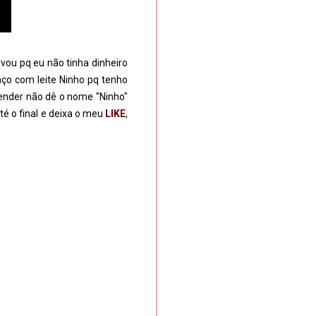
vou pq eu não tinha dinheiro 
ço com leite Ninho pq tenho 
ender não dê o nome "Ninho" 
é o final e deixa o meu 
LIKE
, 