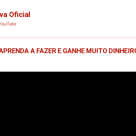
Pular para o conteúdo principal
va Oficial
 YouTube
 APRENDA A FAZER E GANHE MUITO DINHEIR