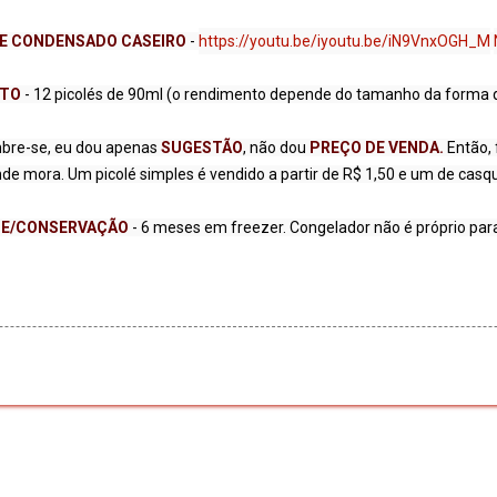
TE CONDENSADO CASEIRO 
- 
https://youtu.be/i
youtu.be/iN9VnxOGH_M
TO 
mbre-se, eu dou apenas 
SUGESTÃO
, não dou 
PREÇO DE VENDA.
 Então,
DE/CONSERVAÇÃO 
Tecnologia do Blogger